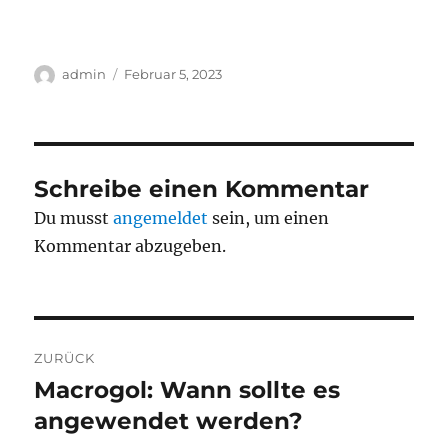
Autor
Veröffentlicht
admin
Februar 5, 2023
am
Schreibe einen Kommentar
Du musst
angemeldet
sein, um einen
Kommentar abzugeben.
Beitragsnavigation
ZURÜCK
Macrogol: Wann sollte es
Vorheriger
Beitrag:
angewendet werden?