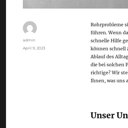
Rohrprobleme s
führen. Wenn das
Autor
admin
schnelle Hilfe ge
Veröffentlicht
April 9, 2023
können schnell 
am
Ablauf des Allta
die bei solchen
richtige? Wir s
Ihnen, was uns 
Unser U