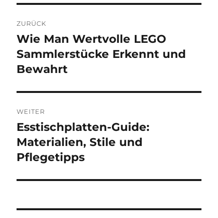
Beitragsnavigation
ZURÜCK
Wie Man Wertvolle LEGO
Vorheriger
Beitrag:
Sammlerstücke Erkennt und
Bewahrt
WEITER
Esstischplatten-Guide:
Nächster
Beitrag:
Materialien, Stile und
Pflegetipps