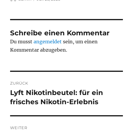
am
Schreibe einen Kommentar
Du musst
angemeldet
sein, um einen
Kommentar abzugeben.
Beitragsnavigation
ZURÜCK
Lyft Nikotinbeutel: für ein
Vorheriger
Beitrag:
frisches Nikotin-Erlebnis
WEITER