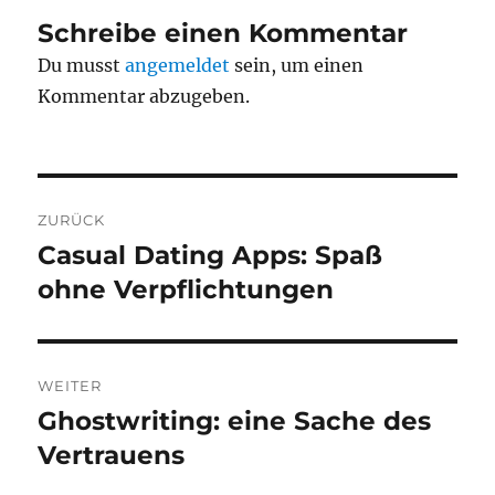
Schreibe einen Kommentar
Du musst
angemeldet
sein, um einen
Kommentar abzugeben.
Beitragsnavigation
ZURÜCK
Casual Dating Apps: Spaß
Vorheriger
Beitrag:
ohne Verpflichtungen
WEITER
Ghostwriting: eine Sache des
Nächster
Beitrag:
Vertrauens