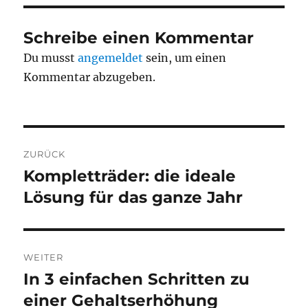
Schreibe einen Kommentar
Du musst
angemeldet
sein, um einen
Kommentar abzugeben.
Beitragsnavigation
ZURÜCK
Kompletträder: die ideale
Vorheriger
Beitrag:
Lösung für das ganze Jahr
WEITER
In 3 einfachen Schritten zu
Nächster
Beitrag:
einer Gehaltserhöhung