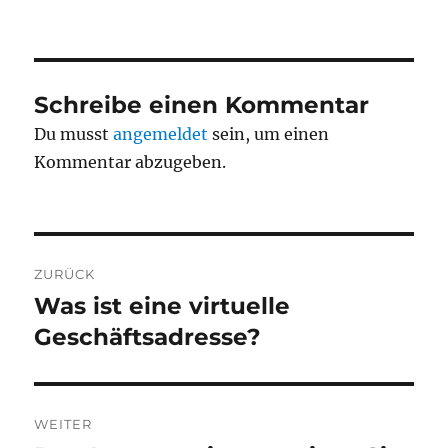
am
Schreibe einen Kommentar
Du musst
angemeldet
sein, um einen
Kommentar abzugeben.
Beitragsnavigation
ZURÜCK
Was ist eine virtuelle
Vorheriger
Beitrag:
Geschäftsadresse?
WEITER