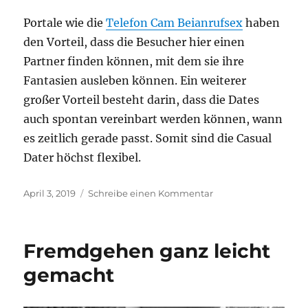
Portale wie die
Telefon Cam Beianrufsex
haben
den Vorteil, dass die Besucher hier einen
Partner finden können, mit dem sie ihre
Fantasien ausleben können. Ein weiterer
großer Vorteil besteht darin, dass die Dates
auch spontan vereinbart werden können, wann
es zeitlich gerade passt. Somit sind die Casual
Dater höchst flexibel.
Veröffentlicht
zu
April 3, 2019
Schreibe einen Kommentar
am
Casual
Dating
Apps:
Fremdgehen ganz leicht
Spaß
ohne
gemacht
Verpflichtungen