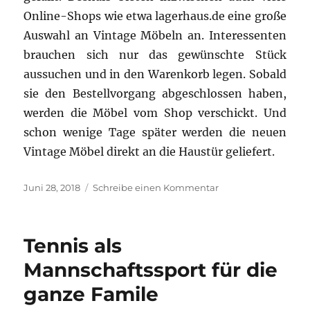
Online-Shops wie etwa lagerhaus.de eine große
Auswahl an Vintage Möbeln an. Interessenten
brauchen sich nur das gewünschte Stück
aussuchen und in den Warenkorb legen. Sobald
sie den Bestellvorgang abgeschlossen haben,
werden die Möbel vom Shop verschickt. Und
schon wenige Tage später werden die neuen
Vintage Möbel direkt an die Haustür geliefert.
Veröffentlicht
zu
Juni 28, 2018
Schreibe einen Kommentar
am
Vintage
Möbel
–
Tennis als
gibt
es
Mannschaftssport für die
Online
ganze Famile
Händler
mit