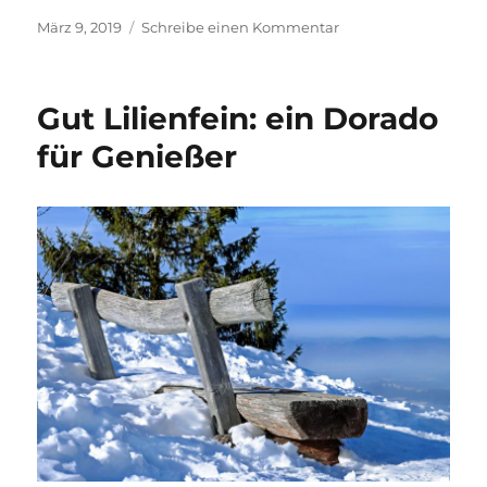
Veröffentlicht
zu
März 9, 2019
Schreibe einen Kommentar
am
Fremdgehen
ganz
leicht
Gut Lilienfein: ein Dorado
gemacht
für Genießer