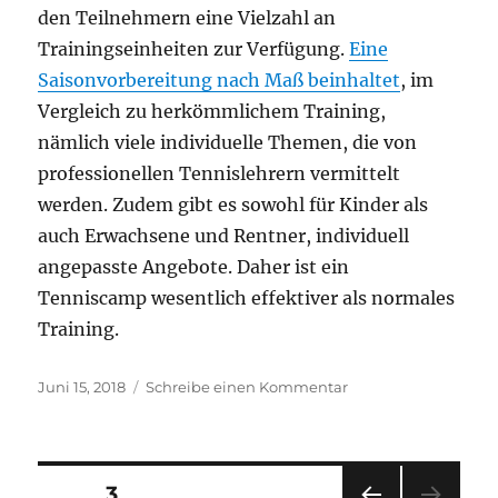
den Teilnehmern eine Vielzahl an
Trainingseinheiten zur Verfügung.
Eine
Saisonvorbereitung nach Maß beinhaltet
, im
Vergleich zu herkömmlichem Training,
nämlich viele individuelle Themen, die von
professionellen Tennislehrern vermittelt
werden. Zudem gibt es sowohl für Kinder als
auch Erwachsene und Rentner, individuell
angepasste Angebote. Daher ist ein
Tenniscamp wesentlich effektiver als normales
Training.
Veröffentlicht
zu
Juni 15, 2018
Schreibe einen Kommentar
am
Tennis
als
Mannschaftssport
für
Seitennummerierung
SEITE
3