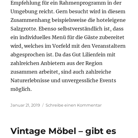
Empfehlung für ein Rahmenprogramm in der
Umgebung reicht. Gern besucht wird in diesem
Zusammenhang beispielsweise die hoteleigene
Salzgrotte. Ebenso selbstverständlich ist, dass
ein individuelles Menü für die Gäste zubereitet
wird, welches im Vorfeld mit den Veranstaltern
abgesprochen ist. Da das Gut Lilienfein mit
zahlreichen Anbietern aus der Region
zusammen arbeitet, sind auch zahlreiche
Naturerlebnisse und unvergessliche Events
möglich.
Veröffentlicht
zu
Januar 21, 2019
Schreibe einen Kommentar
am
Gut
Lilienfein:
ein
Vintage Möbel – gibt es
Dorado
für